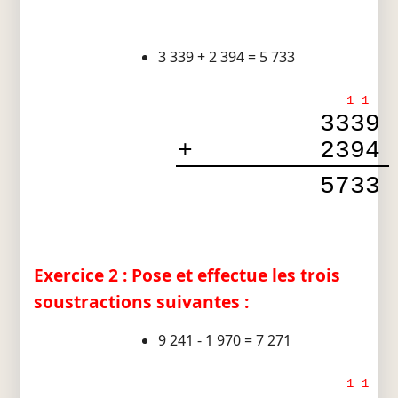
3 339 + 2 394 = 5 733
1
1
3339
+
2394
5733
Exercice 2 : Pose et effectue les trois
soustractions suivantes :
9 241 - 1 970 = 7 271
1
1