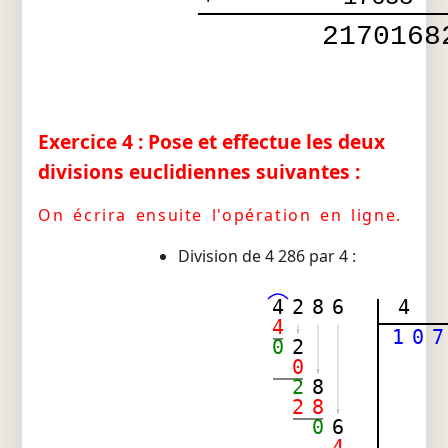
2170168
Exercice 4 : Pose et effectue les deux
divisions euclidiennes suivantes :
On écrira ensuite l'opération en ligne.
Division de 4 286 par 4 :
4
2
8
6
4
4
1
0
7
0
2
0
2
8
2
8
0
6
4