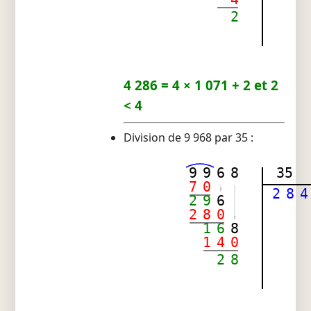
2
4 286 = 4 × 1 071 + 2 et 2
< 4
Division de 9 968 par 35 :
9
9
6
8
35
7
0
2
8
4
2
9
6
2
8
0
1
6
8
1
4
0
2
8