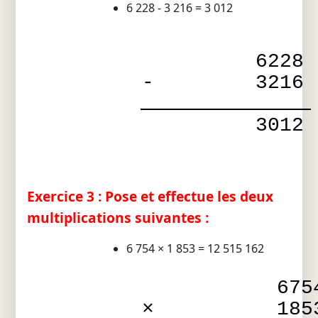
6 228 - 3 216 = 3 012
6228
-
3216
3012
Exercice 3 : Pose et effectue les deux
multiplications suivantes :
6 754 × 1 853 = 12 515 162
675
×
185