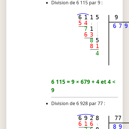
Division de 6 115 par 9 :
6
1
1
5
9
5
4
6
7
9
7
1
6
3
8
5
8
1
4
6 115 = 9 × 679 + 4 et 4 <
9
Division de 6 928 par 77 :
6
9
2
8
77
6
1
6
8
9