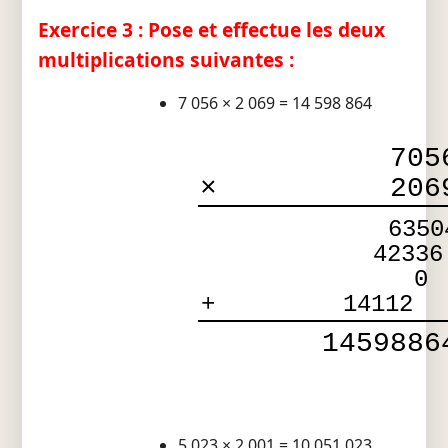
Exercice 3 : Pose et effectue les deux
multiplications suivantes :
7 056 × 2 069 = 14 598 864
705
×
206
6350
42336
0
+
14112
1459886
5 023 × 2 001 = 10 051 023