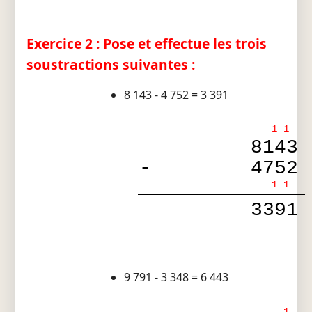
Exercice 2 : Pose et effectue les trois
soustractions suivantes :
8 143 - 4 752 = 3 391
1
1
8143
-
4752
1
1
3391
9 791 - 3 348 = 6 443
1