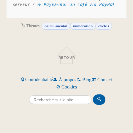
serveur ?
☕ Payez-moi un café via PayPal
🏷 Thèmes :
calcul-mental
numération
cycle3
RETOUR
🔒 Confidentialité
👤 À propos
📝 Blog
📧 Contact
⚙️ Cookies
🔍