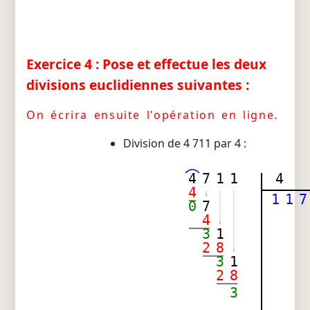
Exercice 4 : Pose et effectue les deux
divisions euclidiennes suivantes :
On écrira ensuite l'opération en ligne.
Division de 4 711 par 4 :
4
7
1
1
4
4
1
1
7
0
7
4
3
1
2
8
3
1
2
8
3