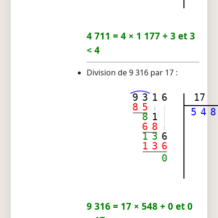
4 711 = 4 × 1 177 + 3 et 3
< 4
Division de 9 316 par 17 :
9
3
1
6
17
8
5
5
4
8
8
1
6
8
1
3
6
1
3
6
0
9 316 = 17 × 548 + 0 et 0