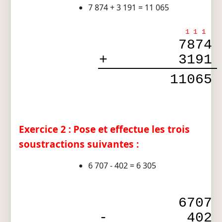
7 874 + 3 191 = 11 065
1
1
1
7874
+
3191
11065
Exercice 2 : Pose et effectue les trois
soustractions suivantes :
6 707 - 402 = 6 305
6707
-
402