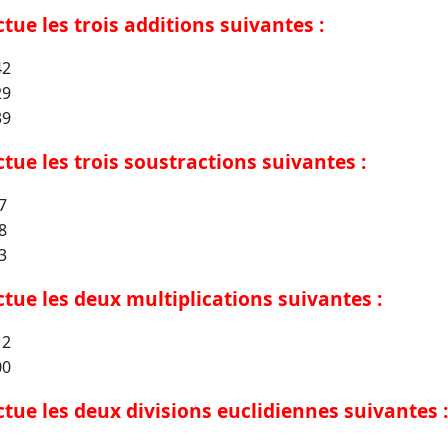
ctue les trois additions suivantes :
42
29
39
ectue les trois soustractions suivantes :
7
8
3
ectue les deux multiplications suivantes :
12
00
ectue les deux divisions euclidiennes suivantes :