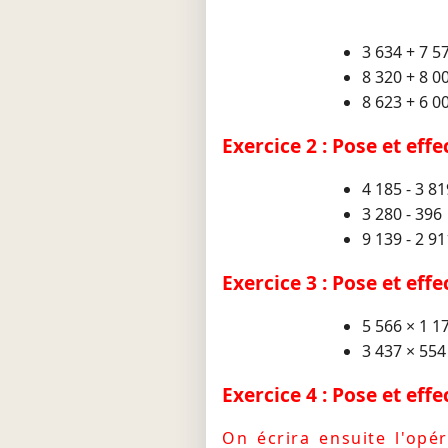
3 634 + 7 5
8 320 + 8 0
8 623 + 6 0
Exercice 2 : Pose et eff
4 185 - 3 81
3 280 - 396
9 139 - 2 91
Exercice 3 : Pose et eff
5 566 × 1 1
3 437 × 554
Exercice 4 : Pose et eff
On écrira ensuite l'opér