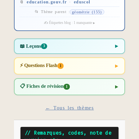
📎
education.gouv.fr
·
eduscol
📂 Thème parent :
géométrie (155)
✍️ Étiquettes blog : 1 manquante
📖 Leçons
3
⚡ Questions Flash
1
📋 Fiches de révision
1
← Tous les thèmes
// Remarques, codes, note de