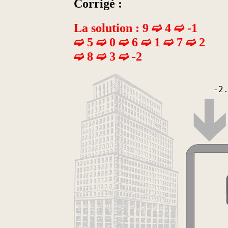
Corrigé :
La solution : 9 ➫ 4 ➫ -1
➫ 5 ➫ 0 ➫ 6 ➫ 1 ➫ 7 ➫ 2
➫ 8 ➫ 3 ➫ -2
-2