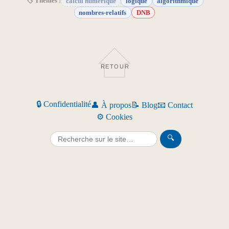
🏷 Thèmes :
calcul numérique
logique
algorithmique
nombres-relatifs
DNB
RETOUR
🔒 Confidentialité
👤 À propos
📝 Blog
📧 Contact
⚙️ Cookies
🔍