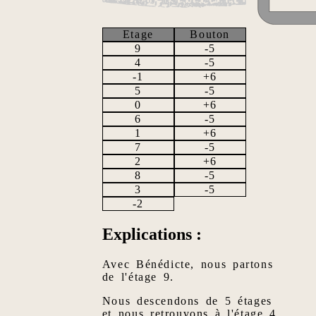
Etage
Bouton
9
-5
4
-5
-1
+6
5
-5
0
+6
6
-5
1
+6
7
-5
2
+6
8
-5
3
-5
-2
Explications :
Avec Bénédicte, nous partons
de l'étage 9.
Nous descendons de 5 étages
et nous retrouvons à l'étage 4.