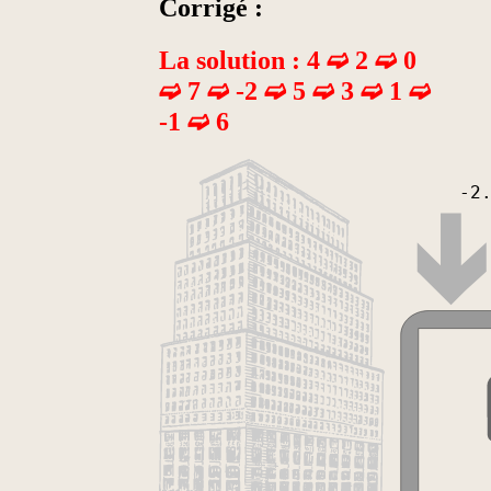
Corrigé :
La solution : 4 ➫ 2 ➫ 0
➫ 7 ➫ -2 ➫ 5 ➫ 3 ➫ 1 ➫
-1 ➫ 6
-2