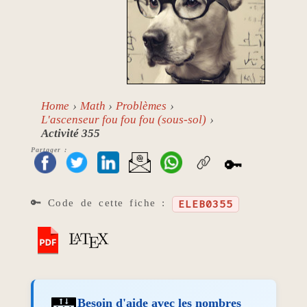
Home
Math
Problèmes
L'ascenseur fou fou fou (sous-sol)
Activité 355
Partager :
🔑
🔑 Code de cette fiche :
ELEB0355
Besoin d'aide avec les nombres