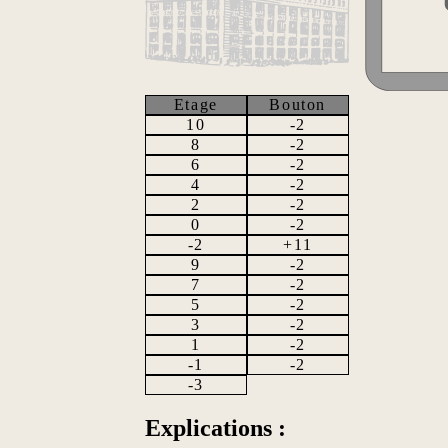
Etage
Bouton
10
-2
8
-2
6
-2
4
-2
2
-2
0
-2
-2
+11
9
-2
7
-2
5
-2
3
-2
1
-2
-1
-2
-3
Explications :