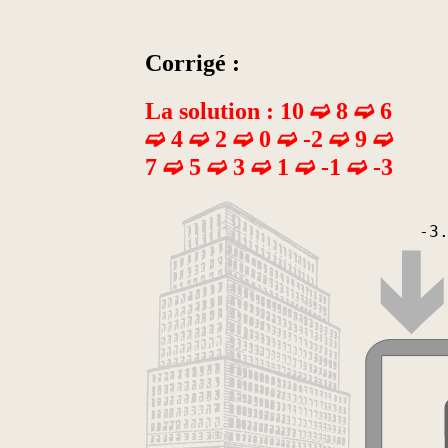
Corrigé :
La solution : 10 ➫ 8 ➫ 6
➫ 4 ➫ 2 ➫ 0 ➫ -2 ➫ 9 ➫
7 ➫ 5 ➫ 3 ➫ 1 ➫ -1 ➫ -3
-3