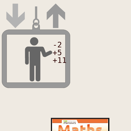
-2
+5
+11