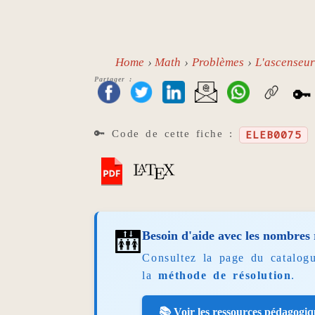
Home
Math
Problèmes
L'ascenseur 
Partager :
🔑
🔑 Code de cette fiche :
ELEB0075
🛗
Besoin d'aide avec les nombres r
Consultez la page du catalog
la
méthode de résolution
.
📚 Voir les ressources pédagogiq