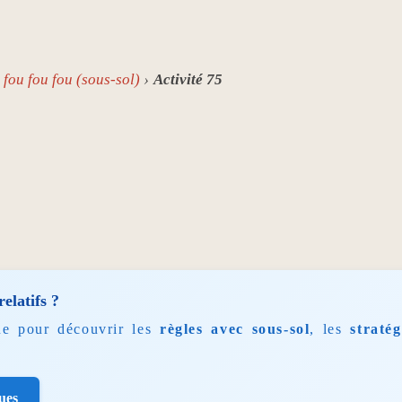
fou fou fou (sous-sol)
Activité 75
elatifs ?
ue pour découvrir les
règles avec sous-sol
, les
straté
ues