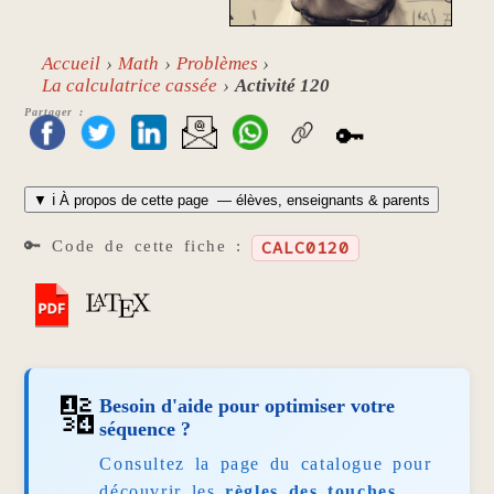
Accueil
Math
Problèmes
La calculatrice cassée
Activité 120
Partager :
🔑
▼
ℹ️ À propos de cette page
— élèves, enseignants & parents
🔑 Code de cette fiche :
CALC0120
🔢
Besoin d'aide pour optimiser votre
séquence ?
Consultez la page du catalogue pour
découvrir les
règles des touches