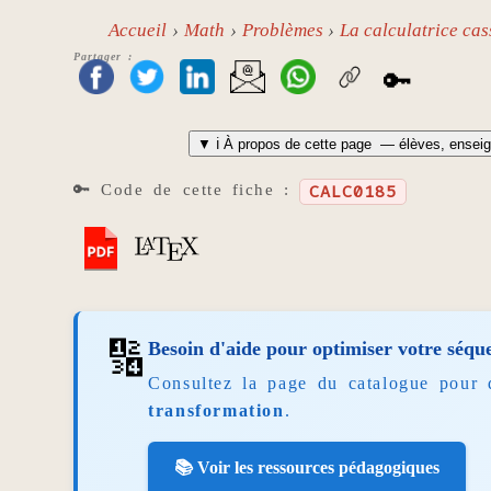
Accueil
Math
Problèmes
La calculatrice cas
Partager :
🔑
▼
ℹ️ À propos de cette page
— élèves, enseig
🔑 Code de cette fiche :
CALC0185
🔢
Besoin d'aide pour optimiser votre séqu
Consultez la page du catalogue pour 
transformation
.
📚 Voir les ressources pédagogiques