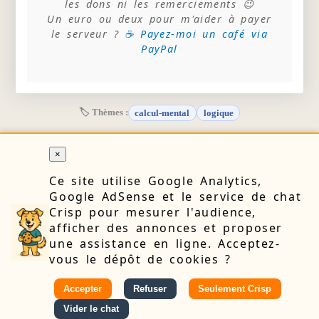
les dons ni les remerciements 😉
Un euro ou deux pour m'aider à payer
le serveur ?
☕ Payez-moi un café via
PayPal
🏷 Thèmes :
calcul-mental
logique
×
Ce site utilise Google Analytics,
RETOUR
Google AdSense et le service de chat
Crisp pour mesurer l'audience,
afficher des annonces et proposer
🔒 Confidentialité
👤 À propos
📝 Blog
📧 Contact
une assistance en ligne. Acceptez-
vous le dépôt de cookies ?
⚙️ Cookies
🔍
Accepter
Refuser
Seulement Crisp
Vider le chat