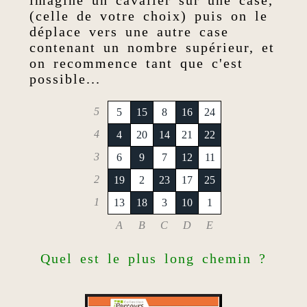
imagine un cavalier sur une case,
(celle de votre choix) puis on le
déplace vers une autre case
contenant un nombre supérieur, et
on recommence tant que c'est
possible...
5
5
15
8
16
24
4
4
20
14
21
22
3
6
9
7
12
11
2
19
2
23
17
25
1
13
18
3
10
1
A
B
C
D
E
Quel est le plus long chemin ?