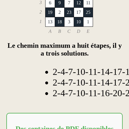
3
6
9
7
12
11
2
19
2
23
17
25
1
13
18
3
10
1
A
B
C
D
E
Le chemin maximum a huit étapes, il y
a trois solutions.
2-4-7-10-11-14-17-
2-4-7-10-11-14-17-
2-4-7-10-11-16-20-
Des centaines de PDF disponibles