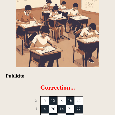
Publicité
Correction...
5
5
15
8
16
24
4
4
20
14
21
22