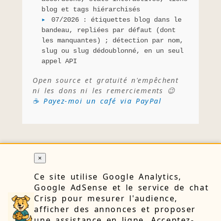
blog et tags hiérarchisés
07/2026 : étiquettes blog dans le
bandeau, repliées par défaut (dont
les manquantes) ; détection par nom,
slug ou slug dédoublonné, en un seul
appel API
Open source et gratuité n'empêchent
ni les dons ni les remerciements 😉
☕ Payez-moi un café via PayPal
×
RETOUR
Ce site utilise Google Analytics,
Google AdSense et le service de chat
Crisp pour mesurer l'audience,
🔒 Confidentialité
👤 À propos
📝 Blog
📧 Contact
afficher des annonces et proposer
⚙️ Cookies
une assistance en ligne. Acceptez-