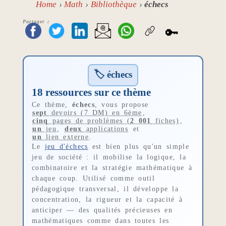
Home
Math
Bibliothèque
échecs
Partager :
🔑
🏷 échecs
18 ressources sur ce thème
Ce thème,
échecs
, vous propose
sept
devoirs (7 DM) en 6ème
,
cinq
pages de problèmes (
2 001
fiches)
,
un
jeu
,
deux
applications
et
un
lien externe
.
Le
jeu d'échecs
est bien plus qu'un simple
jeu de société : il mobilise la logique, la
combinatoire et la stratégie mathématique à
chaque coup. Utilisé comme outil
pédagogique transversal, il développe la
concentration, la rigueur et la capacité à
anticiper — des qualités précieuses en
mathématiques comme dans toutes les