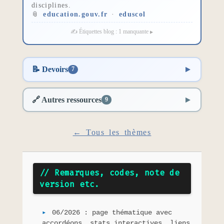
disciplines.
📎
education.gouv.fr
·
eduscol
✍️ Étiquettes blog : 1 manquante
📝 Devoirs
7
🔗 Autres ressources
9
← Tous les thèmes
// Remarques, codes, note de
version etc.
06/2026 : page thématique avec
accordéons, stats interactives, liens