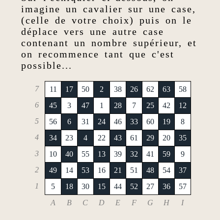
imagine un cavalier sur une case,
(celle de votre choix) puis on le
déplace vers une autre case
contenant un nombre supérieur, et
on recommence tant que c'est
possible...
7
11
17
50
2
38
26
62
63
58
6
45
3
47
1
28
7
25
42
12
5
56
6
31
24
46
33
60
19
8
4
34
23
4
22
43
61
29
20
35
3
10
40
55
13
39
32
41
59
9
2
49
14
53
16
21
51
48
54
37
1
5
18
30
15
44
52
27
36
57
A
B
C
D
E
F
G
H
I