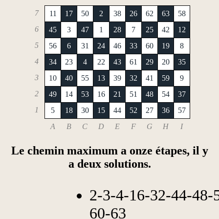
7
11
17
50
2
38
26
62
63
58
6
45
3
47
1
28
7
25
42
12
5
56
6
31
24
46
33
60
19
8
4
34
23
4
22
43
61
29
20
35
3
10
40
55
13
39
32
41
59
9
2
49
14
53
16
21
51
48
54
37
1
5
18
30
15
44
52
27
36
57
A
B
C
D
E
F
G
H
I
Le chemin maximum a onze étapes, il y
a deux solutions.
2-3-4-16-32-44-48-
60-63