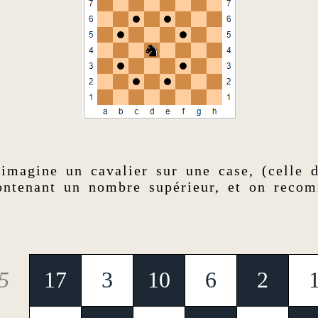
 imagine un cavalier sur une case, (celle 
ontenant un nombre supérieur, et on recom
5
17
3
10
6
2