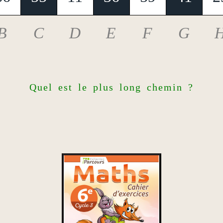
B
C
D
E
F
G
Quel est le plus long chemin ?