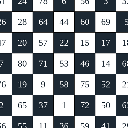
51
24
78
6
56
3
3
26
28
64
44
60
69
47
20
57
22
15
17
1
7
80
71
53
46
14
6
76
19
9
58
75
52
2
2
65
37
1
72
50
6
66
55
11
36
59
41
2