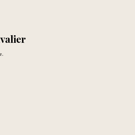
valier
e.