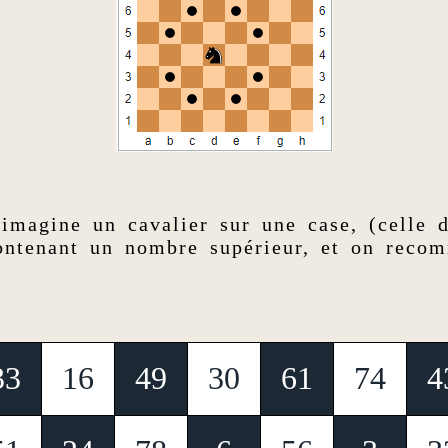
 imagine un cavalier sur une case, (celle 
ontenant un nombre supérieur, et on recom
33
16
49
30
61
74
4