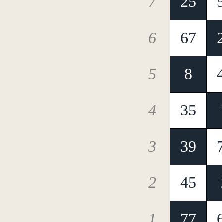
7
25
6
67
5
8
4
35
3
39
2
45
1
77