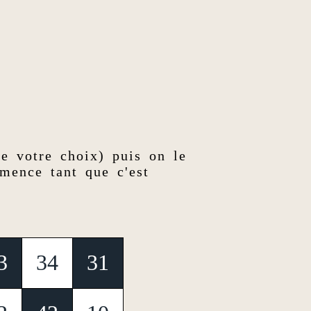
de votre choix) puis on le
mence tant que c'est
3
34
31