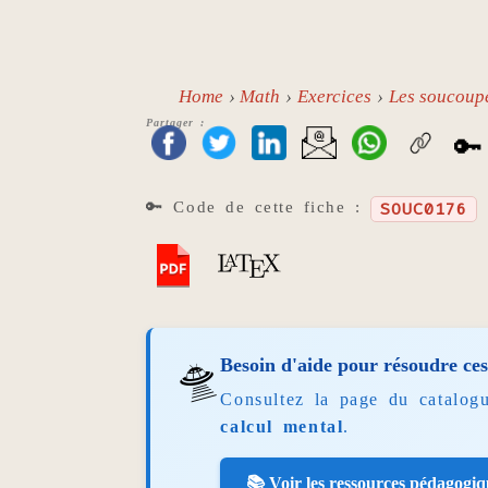
Home
Math
Exercices
Les soucoup
Partager :
🔑
🔑 Code de cette fiche :
SOUC0176
🛸
Besoin d'aide pour résoudre ces
Consultez la page du catalog
calcul mental
.
📚 Voir les ressources pédagogiq