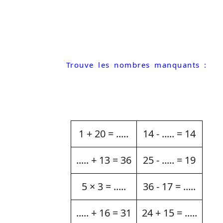
Trouve les nombres manquants :
1 + 20 = .....
14 - ..... = 14
..... + 13 = 36
25 - ..... = 19
5 × 3 = .....
36 - 17 = .....
..... + 16 = 31
24 + 15 = .....