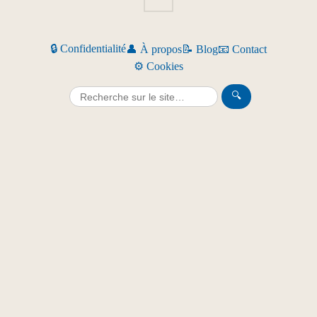
🔒 Confidentialité
👤 À propos
📝 Blog
📧 Contact
⚙️ Cookies
🔍