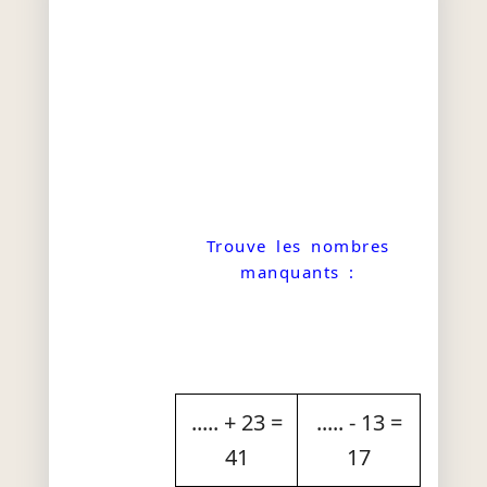
Trouve les nombres
manquants :
..... + 23 =
..... - 13 =
41
17