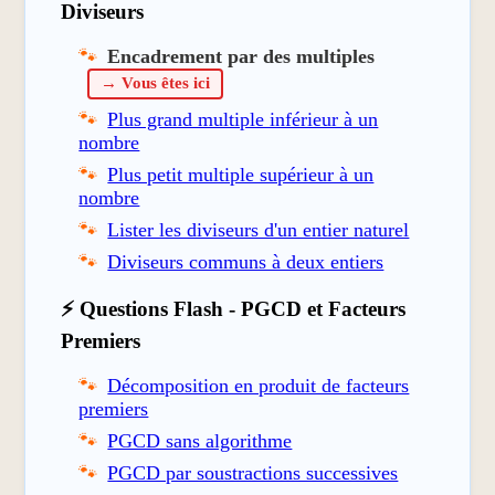
que vous voyez « % » dans du code,
Diviseurs
c'est ce même principe qui est à
Encadrement par des multiples
l'œuvre !
→ Vous êtes ici
Curieux
Informatique
Plus grand multiple inférieur à un
nombre
Plus petit multiple supérieur à un
📽️ Pour les enseignants
nombre
Projetez cette page au
TBI
en début de séance.
Lister les diviseurs d'un entier naturel
Cliquez sur
Nouvelle question
sans recharger la
Diviseurs communs à deux entiers
page.
La correction
détaille la division euclidienne
⚡ Questions Flash - PGCD et Facteurs
complète étape par étape.
Premiers
Idéal en amorce d'une séance sur
l'
encadrement
ou la
division euclidienne
.
Décomposition en produit de facteurs
premiers
TBI
Automatismes
Arithmétique
PGCD sans algorithme
📋 Programme : Nombres et calcul — Utiliser la
PGCD par soustractions successives
division euclidienne ; encadrer un entier par deux