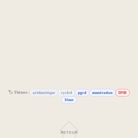
🏷 Thèmes :
arithmétique
cycle4
pgcd
numération
DNB
3ème
RETOUR