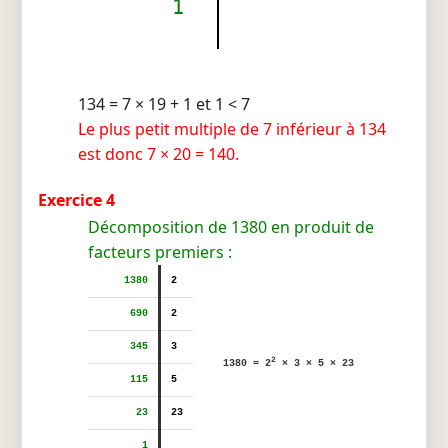
1
134 = 7 × 19 + 1 et 1 < 7
Le plus petit multiple de 7 inférieur à 134
est donc 7 × 20 = 140.
Exercice 4
Décomposition de 1380 en produit de
facteurs premiers :
1380
2
690
2
345
3
2
1380 = 2
× 3 × 5 × 23
115
5
23
23
1