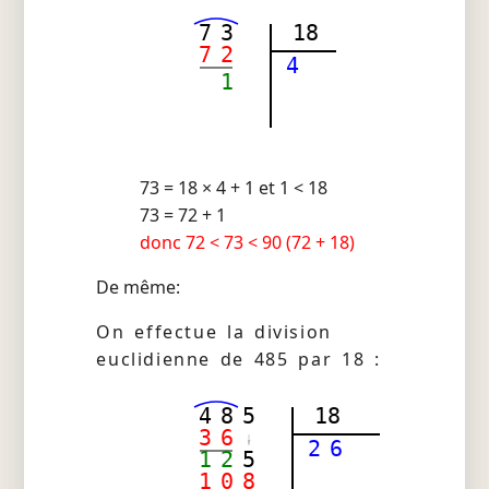
7
3
18
7
2
4
1
73 = 18 × 4 + 1 et 1 < 18
73 = 72 + 1
donc 72 < 73 < 90 (72 + 18)
De même:
On effectue la division
euclidienne de 485 par 18 :
4
8
5
18
3
6
2
6
1
2
5
1
0
8