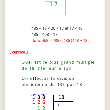
1
7
485 = 18 × 26 + 17 et 17 < 18
485 = 468 + 17
donc 468 < 485 < 486 (468 + 18)
Exercice 2
Quel est le plus grand multiple
de 18 inférieur à 138 ?
On effectue la division
euclidienne de 138 par 18 :
1
3
8
18
1
2
6
7
1
2