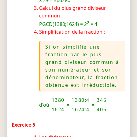
× 29 = 560280
Calcul du plus grand diviseur
commun :
2
PGCD(1380;1624) = 2
= 4
Simplification de la fraction :
Si on simplifie une
fraction par le plus
grand diviseur commun à
son numérateur et son
dénominateur, la fraction
obtenue est irréductible.
1380
1380:4
345
d'où
=
=
1624
1624:4
406
Exercice 5