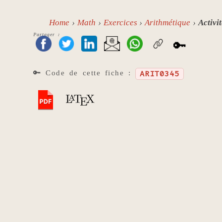
Home
Math
Exercices
Arithmétique
Activi
Partager :
🔑
🔑 Code de cette fiche :
ARIT0345