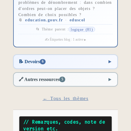
problèmes de dénombrement : dans combien
d'ordres peut-on placer des objets ?
Combien de choix possibles ?
📎
education.gouv.fr
·
eduscol
📂 Thème parent :
logique (81)
✍️ Étiquettes blog : 1 active
📝 Devoirs
6
🔗 Autres ressources
5
← Tous les thèmes
// Remarques, codes, note de
version etc.