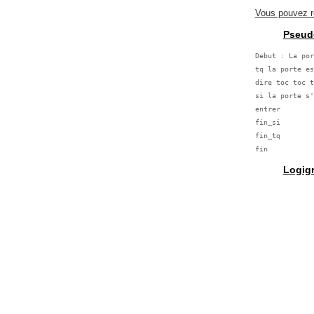
Vous pouvez re
Pseud
Debut : La por
tq la porte es
dire toc toc t
si la porte s'
entrer

fin_si

fin_tq

Logig