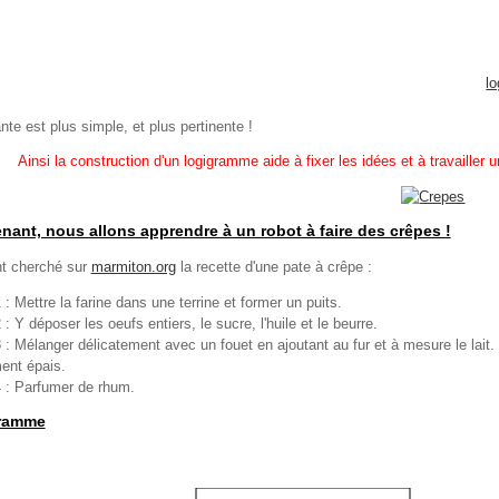
l
nte est plus simple, et plus pertinente !
Ainsi la construction d'un logigramme aide à fixer les idées et à travailler 
nant, nous allons apprendre à un robot à faire des crêpes !
nt cherché sur
marmiton.org
la recette d'une pate à crêpe :
 : Mettre la farine dans une terrine et former un puits.
: Y déposer les oeufs entiers, le sucre, l'huile et le beurre.
 : Mélanger délicatement avec un fouet en ajoutant au fur et à mesure le lait. 
ent épais.
 : Parfumer de rhum.
ramme