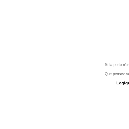
Si la porte n'e
Que pensez-vou
Logig