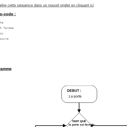
lire cette séquence dans un nouvel onglet en cliquant ici
o-code :
te

t fermée

oc

ouvre

ramme