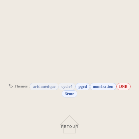
🏷 Thèmes :
arithmétique
cycle4
pgcd
numération
DNB
3ème
RETOUR