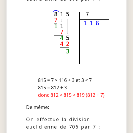
8
1
5
7
7
1
1
6
1
1
7
4
5
4
2
3
815 = 7 × 116 + 3 et 3 < 7
815 = 812 + 3
donc 812 < 815 < 819 (812 + 7)
De même:
On effectue la division
euclidienne de 706 par 7 :