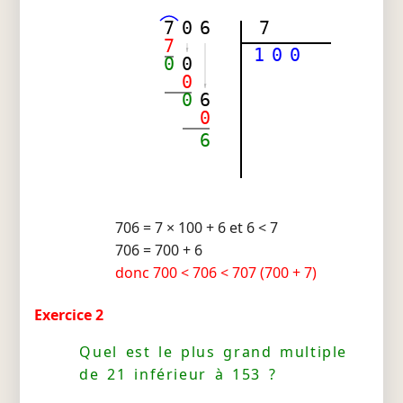
7
0
6
7
7
1
0
0
0
0
0
0
6
0
6
706 = 7 × 100 + 6 et 6 < 7
706 = 700 + 6
donc 700 < 706 < 707 (700 + 7)
Exercice 2
Quel est le plus grand multiple
de 21 inférieur à 153 ?