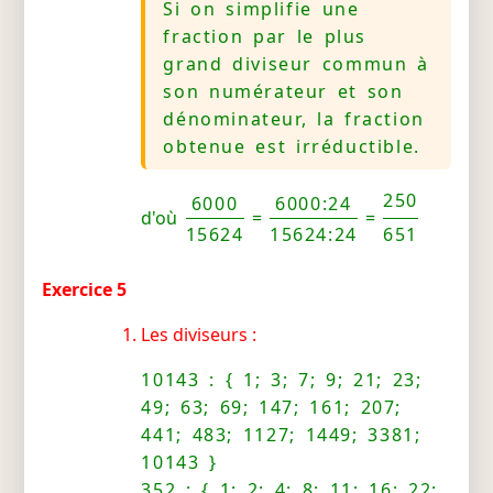
Si on simplifie une
fraction par le plus
grand diviseur commun à
son numérateur et son
dénominateur, la fraction
obtenue est irréductible.
250
6000
6000:24
d'où
=
=
15624
15624:24
651
Exercice 5
Les diviseurs :
10143 : { 1; 3; 7; 9; 21; 23;
49; 63; 69; 147; 161; 207;
441; 483; 1127; 1449; 3381;
10143 }
352 : { 1; 2; 4; 8; 11; 16; 22;