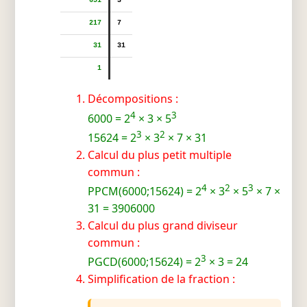
651
3
217
7
31
31
1
Décompositions :
4
3
6000 = 2
× 3 × 5
3
2
15624 = 2
× 3
× 7 × 31
Calcul du plus petit multiple
commun :
4
2
3
PPCM(6000;15624) = 2
× 3
× 5
× 7 ×
31 = 3906000
Calcul du plus grand diviseur
commun :
3
PGCD(6000;15624) = 2
× 3 = 24
Simplification de la fraction :