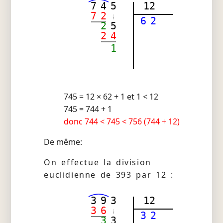
7
4
5
12
7
2
6
2
2
5
2
4
1
745 = 12 × 62 + 1 et 1 < 12
745 = 744 + 1
donc 744 < 745 < 756 (744 + 12)
De même:
On effectue la division
euclidienne de 393 par 12 :
3
9
3
12
3
6
3
2
3
3