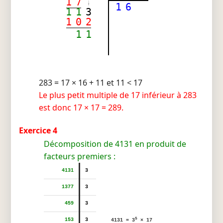
1
7
1
6
1
1
3
1
0
2
1
1
283 = 17 × 16 + 11 et 11 < 17
Le plus petit multiple de 17 inférieur à 283
est donc 17 × 17 = 289.
Exercice 4
Décomposition de 4131 en produit de
facteurs premiers :
4131
3
1377
3
459
3
5
153
3
4131 = 3
× 17