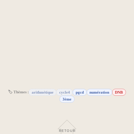
🏷 Thèmes :
arithmétique
cycle4
pgcd
numération
DNB
3ème
RETOUR