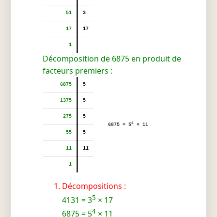
51
3
17
17
1
Décomposition de 6875 en produit de
facteurs premiers :
6875
5
1375
5
275
5
4
6875 = 5
× 11
55
5
11
11
1
Décompositions :
5
4131 = 3
× 17
4
6875 = 5
× 11