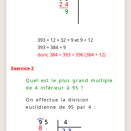
2
4
9
393 = 12 × 32 + 9 et 9 < 12
393 = 384 + 9
donc 384 < 393 < 396 (384 + 12)
Exercice 2
Quel est le plus grand multiple
de 4 inférieur à 95 ?
On effectue la division
euclidienne de 95 par 4 :
9
5
4
8
2
3