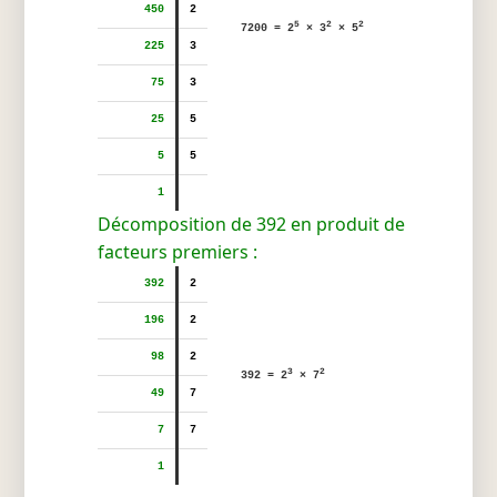
450
2
5
2
2
7200 = 2
× 3
× 5
225
3
75
3
25
5
5
5
1
Décomposition de 392 en produit de
facteurs premiers :
392
2
196
2
98
2
3
2
392 = 2
× 7
49
7
7
7
1