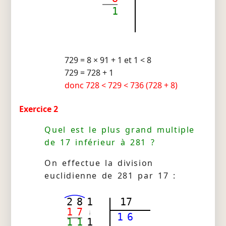
1
729 = 8 × 91 + 1 et 1 < 8
729 = 728 + 1
donc 728 < 729 < 736 (728 + 8)
Exercice 2
Quel est le plus grand multiple
de 17 inférieur à 281 ?
On effectue la division
euclidienne de 281 par 17 :
2
8
1
17
1
7
1
6
1
1
1