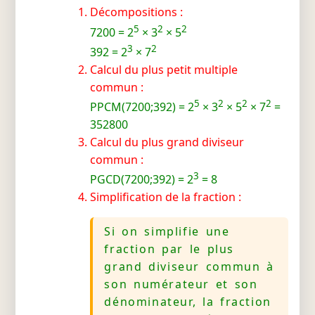
Décompositions :
5
2
2
7200 = 2
× 3
× 5
3
2
392 = 2
× 7
Calcul du plus petit multiple
commun :
5
2
2
2
PPCM(7200;392) = 2
× 3
× 5
× 7
=
352800
Calcul du plus grand diviseur
commun :
3
PGCD(7200;392) = 2
= 8
Simplification de la fraction :
Si on simplifie une
fraction par le plus
grand diviseur commun à
son numérateur et son
dénominateur, la fraction