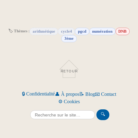
🏷 Thèmes :
arithmétique
cycle4
pgcd
numération
DNB
3ème
RETOUR
🔒 Confidentialité
👤 À propos
📝 Blog
📧 Contact
⚙️ Cookies
🔍