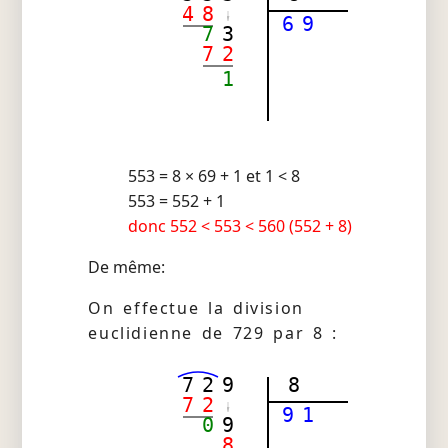
4
8
6
9
7
3
7
2
1
553 = 8 × 69 + 1 et 1 < 8
553 = 552 + 1
donc 552 < 553 < 560 (552 + 8)
De même:
On effectue la division
euclidienne de 729 par 8 :
7
2
9
8
7
2
9
1
0
9
8