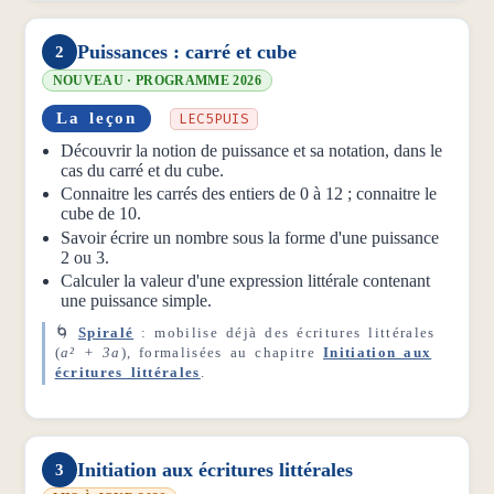
Puissances : carré et cube
2
NOUVEAU · PROGRAMME 2026
La leçon
LEC5PUIS
Découvrir la notion de puissance et sa notation, dans le
cas du carré et du cube.
Connaitre les carrés des entiers de 0 à 12 ; connaitre le
cube de 10.
Savoir écrire un nombre sous la forme d'une puissance
2 ou 3.
Calculer la valeur d'une expression littérale contenant
une puissance simple.
🌀
Spiralé
: mobilise déjà des écritures littérales
(
a² + 3a
), formalisées au chapitre
Initiation aux
écritures littérales
.
Initiation aux écritures littérales
3