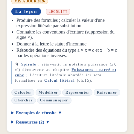
MIS À JOUR 2026
La leçon
LEC5LITT
Produire des formules ; calculer la valeur d'une
expression littérale par substitution.
Connaitre les conventions d'écriture (suppression du
signe ×).
Donner à la lettre le statut d'inconnue.
Résoudre des équations du type a × x = c et x + b = c
par les opérations inverses.
🌀
Spiralé
: réinvestit la notation puissance (
x²
,
x³
) découverte au chapitre
Puissances : carré et
cube
; l'écriture littérale abordée ici sera
formalisée en
Calcul littéral
(ch.15).
Calculer
Modéliser
Représenter
Raisonner
Chercher
Communiquer
Exemples de réussite
Ressources (2)