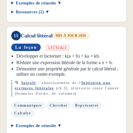
Exemples de réussite
Ressources (2)
Calcul littéral
15
MIS À JOUR 2026
La leçon
LEC5CALC
Développer et factoriser : k(a + b) = ka + kb.
Réduire une expression littérale de la forme a x + b.
Démontrer une propriété générale par le calcul littéral ;
utiliser un contre-exemple.
🌀
Spiralé
: aboutissement de l'
Initiation aux
écritures littérales
(ch.3), réinvestie toute l'année
(formules d'aires, de volumes).
Communiquer
Chercher
Représenter
Calculer
Exemples de réussite